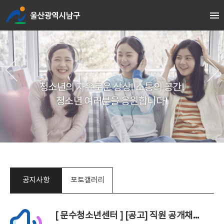
뉴
바
바
로
로
가
가
기
청소년진로직업체험센터
기
청소년상담복지센터
청소년의 자유로운 상상! 소통의 공간!
청소년 여러분을 응원합니다!
학교밖
청소년지원센터
청소년
공지사항
포토갤러리
쉼터
청소년
[ 문수청소년센터 ]
[공고] 직원 공개채용 1차 서류전형 합격자 공고