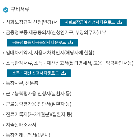
구비서류
사회보장급여 신청(변경)서
사회보장급여 신청서 다운로드
금융정보등 제공동의서(신청인가구, 부양의무자) 1부
금융정보등 제공동의서 다운로드
임대차계약서, 사용대차확인서(해당자에 한함)
소득관계서류, 소득ㆍ재산신고서(월급명세서, 고용 · 임금확인서등)
소득ㆍ재산 신고서 다운로드
통장사본, 신분증
근로능력평가용 신청서(질환자 등)
근로능력평가용 진단서(질환자 등)
진료기록지(2~3개월분)(질환자 등)
지출실태조사서
통장거래내역서(1년치)