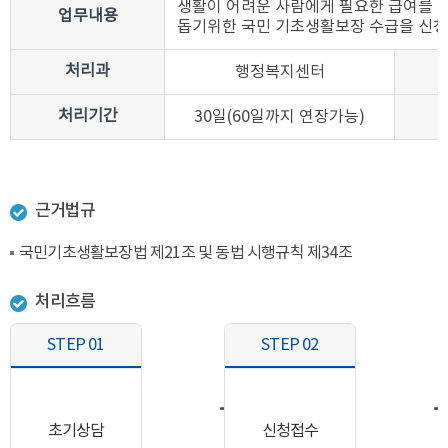
생활이 어려운 사람에게 필요한 급여를 
업무내용
돕기위한 국민 기초생활보장 수급을 신
처리과
행정복지센터
처리기간
30일(60일까지 연장가능)
근거법규
국민기초생활보장법 제21조 및 동법 시행규칙 제34조
처리흐름
STEP 01
STEP 02
초기상담
신청접수