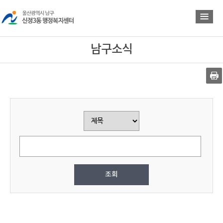
바
바
로
로
가
가
기
기
남구소식