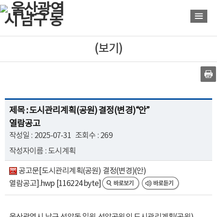
바
바
로
로
가
가
기
기
(보기)
제목 : 도시관리계획(공원) 결정(변경)“안”
열람공고
작성일 : 2025-07-31
조회수 : 269
작성자이름 : 도시계획
공고문[도시관리계획(공원) 결정(변경)(안)
열람공고].hwp [116224 byte]
울산광역시 남구 선암동 일원 선암공원의 도시관리계획(공원)