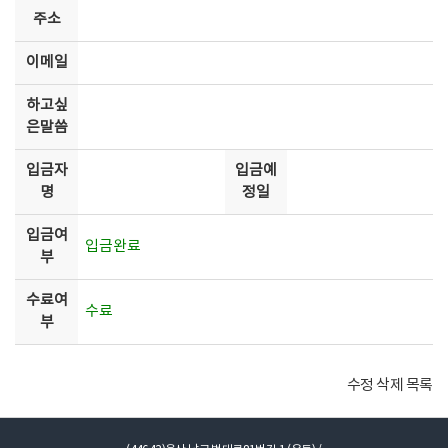
주소
통합관리
이메일
홈페이지
하고싶
은말씀
입금자
입금예
명
정일
입금여
입금완료
부
수료여
수료
부
수정
삭제
목록