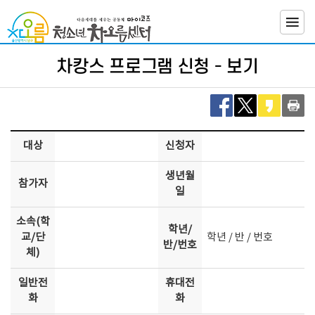
뉴
바
바
로
로
가
가
기
기관소개
차캉스 프로그램 신청 - 보기
기
사업소개
대상
신청자
프로그램
생년월
참가자
일
신청
대관신청
소속(학
학년/
교/단
학년 / 반 / 번호
반/번호
체)
열린마당
일반전
휴대전
화
화